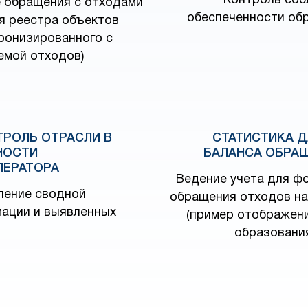
Контроль соб
 обращения с отходами
обеспеченности об
я реестра объектов
хронизированного с
емой отходов)
ТРОЛЬ ОТРАСЛИ В
СТАТИСТИКА 
НОСТИ
БАЛАНСА ОБРА
ПЕРАТОРА
Ведение учета для ф
ление сводной
обращения отходов на
ации и выявленных
(пример отображен
образования