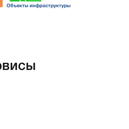
рвисы